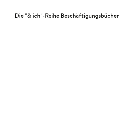
Die "& ich"-Reihe Beschäftigungsbücher
Elma van Vliet
Elma van Vliet
Mama und ich
Papa und ich
Album
Album