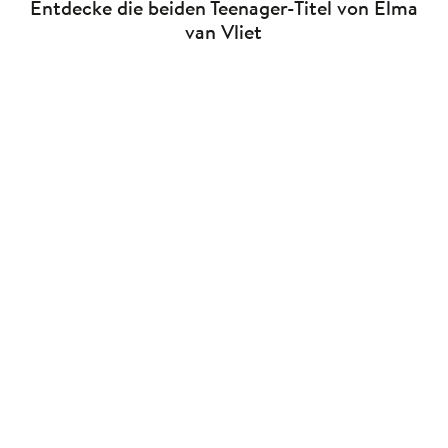
Entdecke die beiden Teenager-Titel von Elma
van Vliet
Elma van Vliet
Elma van Vliet
Bildschirm aus –
Let's Talk! Das Fragespiel,
Familienzeit an!
das euc ...