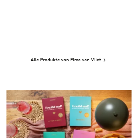
Eintragbuch
Spiel
16,00
€
*
18,00
€
*
Merken
Merken
Alle Produkte von Elma van Vliet