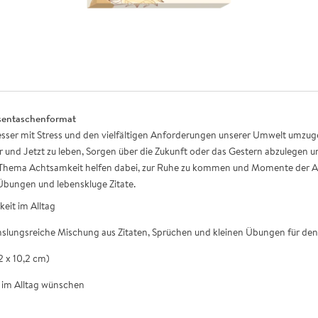
osentaschenformat
esser mit Stress und den vielfältigen Anforderungen unserer Umwelt umz
r und Jetzt zu leben, Sorgen über die Zukunft oder das Gestern abzulegen 
m Thema Achtsamkeit helfen dabei, zur Ruhe zu kommen und Momente der A
Übungen und lebenskluge Zitate.
eit im Alltag
chslungsreiche Mischung aus Zitaten, Sprüchen und kleinen Übungen für den
2 x 10,2 cm)
t im Alltag wünschen