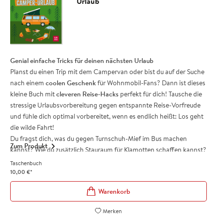
Urlaub
Weltenbummler
Zeitloser, hochwertiger Spiralaufsteller mit 144 Seiten (Maße:
11,5 x 10,5 cm)
Genial einfache Tricks für deinen nächsten Urlaub
Planst du einen Trip mit dem Campervan oder bist du auf der Suche
nach einem
coolen Geschenk
für Wohnmobil-Fans? Dann ist dieses
kleine Buch mit
cleveren Reise-Hacks
perfekt für dich! Tausche die
stressige Urlaubsvorbereitung gegen entspannte Reise-Vorfreude
und fühle dich optimal vorbereitet, wenn es endlich heißt: Los geht
die wilde Fahrt!
Du fragst dich, was du gegen Turnschuh-Mief im Bus machen
Zum Produkt
kannst? Wie du zusätzlich Stauraum für Klamotten schaffen kannst?
Oder wie du dir lästige Mücken vom Leib halten kannst? Das
Taschenbuch
handliche Buch ist vollgepackt mit unkomplizierten Lifehacks, die
10,00
€
*
den Aufenthalt im Campingbus mühelos vereinfachen –
ohne
großen Aufwand oder hohe Kosten.
Für dich selbst oder als nützliches Geschenk
Merken
Praktische Kniffe und einfach Tricks – einfach umsetzbar und