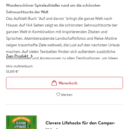
Wunderschöner Spiralaufsteller rund um die schönsten
Tolles Geschenk für Reiselustige, Weltenbummler und
Sehnsuchtsorte der Welt
Globetrotter
Das Aufstell-Buch "Auf und davon
"
bringt die ganze Welt nach
Praktische und stabile Box mit Klappdeckel und 50 Karten
Hause: Auf 144 Seiten zeigt es die schönsten Sehnsuchtsorte der
(Maße: 9,7 x 12,7 cm)
ganzen Welt in Kombination mit inspirierenden Zitaten und
Sprüchen. Atemberaubende Landschaftsfotos und Reise-Motive
zeigen traumhafte Ziele weltweit, die Lust auf den nächsten Urlaub
machen. Auf vielen Textseiten finden sich außerdem zusätzliche
Zum Produkt
Informationen und Anregungen zu allen Destinationen, um Ideen
für neue Reisen zu bekommen. Der Aufsteller eignet sich wunderbar
Mini-Aufstellbuch
als Deko oder als kleines Geschenk für alle, die Reiselust und
12,00
€
*
Fernweh haben oder einfach nur von einer Weltreise träumen
wollen.
Perfekt als Geschenk für Globetrotter und Weltenbummler!
Merken
Aufstell-Buch mit atemberaubenden Landschaftsfotos und
Reisemotiven traumhafter Ziele weltweit
Mit inspirierenden Zitaten und zusätzlichen Informationen zu
allen Sehnsuchtsorten
Clevere Lifehacks für den Camper-
Das perfekte Geschenk für alle Reiselustigen und