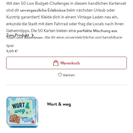
Mit den 50 Low Budget-Challenges in diesem handlichen Kartenset
sind dir
unvergessliche Erlebnisse
beim nächsten Urlaub oder
Kurztrip garantiert! Kleide dich in einem Vintage-Laden neu ein,
erkunde die Stadt mit dem Fahrrad oder frag die Locals nach ihren
Geheimtipps. Die 50 Karten bieten eine
perfekte Mischung aus
Zum Produkt
Spaß und Abenteuer
, die dir eine unvergleichliche und bezahlbare
Zeit schenken werden. Durch das
handliche Kartenspiel-Format
Spiel
passen sie in jede Tasche oder in den Rucksack und sind so der
9,00
€
*
ideale Begleiter bei deinem nächsten Trip – ganz egal, ob du alleine
unterwegs bist, zu zweit oder als Gruppe.
Das perfekte Geschenk für Reise-Fans mit kleinem Budget
Merken
Kartenset mit 50 originellen Challenges und Spartipps für den
nächsten Urlaub
Handliches Kartenset für unterwegs – hat Platz in jedem
Handgepäck oder Rucksack
Wort & weg
50 ungewöhnliche, spannende und abenteuerliche
Herausforderungen, die für unvergessliche und erschwingliche
Reise-Erlebnisse sorgen
Für Solo-Traveller und Gruppenreisende geeignet