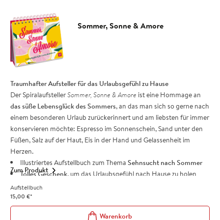
Wissenswertes zur italienischen
Lebensart, Land, Leuten und
Kultur
Sommer, Sonne & Amore
Ein dekoratives Aufstellbuch, das das Fernweh weckt und die Zeit
bis zum nächsten Italienurlaub verkürzt.
Ein perfektes Geschenk für
alle Genießer, Entdecker und Italienliebhaber - perfetto!
Traumhafter Aufsteller für das Urlaubsgefühl zu Hause
Der Spiralaufsteller
Sommer, Sonne & Amore
ist eine Hommage an
das süße Lebensglück des Sommers
, an das man sich so gerne nach
einem besonderen Urlaub zurückerinnert und am liebsten für immer
konservieren möchte: Espresso im Sonnenschein, Sand unter den
Füßen, Salz auf der Haut, Eis in der Hand und Gelassenheit im
Herzen.
Illustriertes Aufstellbuch zum Thema
Sehnsucht nach Sommer
Zum Produkt
Tolles Geschenk
, um das Urlaubsgefühl nach Hause zu holen
Mit stimmungsvollen
Zitaten und Sprüchen
, die Lust auf Urlaub
Aufstellbuch
und Sonne machen
15,00
€
*
Verschenke mit dem Aufsteller ein wenig Sonnenschein als kleines
Dankeschön für deinen Lieblingsmenschen, zum Muttertag oder