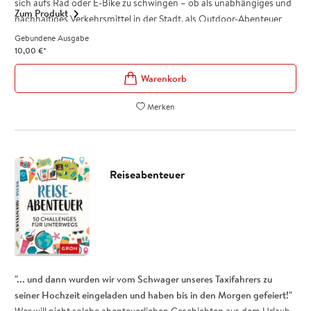
sich aufs Rad oder E-Bike zu schwingen – ob als unabhängiges und
Zum Produkt
nachhaltiges Verkehrsmittel in der Stadt, als Outdoor-Abenteuer
beim Mountainbiken oder für eine gemütliche Radtour übers Land
Gebundene Ausgabe
mit der Familie. Für alle, die wissen, dass Radfahren glücklich macht,
10,00
€
*
ist dieses humorvolle Buch das perfekte Geschenk.
Lustiges Buch übers Radfahren und Fahrradfahrer mit vielen
Fotos und Illustrationen
Merken
Perfektes Geschenk für alle, die ihr Fahrrad oder E-Bike lieben
Geschenkbuch Radfahren mit 96 Seiten (Maße: 12,0 x 16,5 cm)
Reiseabenteuer
"... und dann wurden wir vom Schwager unseres Taxifahrers zu
seiner Hochzeit eingeladen und haben bis in den Morgen gefeiert!"
Wer will nicht solche abenteuerlichen Geschichten aus dem Urlaub