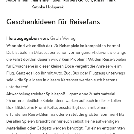
Autor*innen
Marianne Huber
Norbert Golluch
Kristin Funk
Katinka Holupirek
Geschenkideen für Reisefans
Herausgegeben von:
Groh Verlag
Wann sind wir endlich da? 25 Reisespiele im kompakten Format
Du bist bald im Urlaub, aber schon vorher genervt davon, wie lange
die Fahrt dorthin dauern wird? Kein Problem! Mit den Reise-Spielen
für Erwachsene in dieser kleinen Dose vergeht die Anreise wie im
Flug. Ganz egal, ob ihr mit Auto, Zug, Bus oder Flugzeug unterwegs
seid – die Spielideen in diesem Kartenset werden euch bestens
unterhalten!
Abwechslungsreicher Spielespaß – ganz ohne Zusatzmaterial
25 unterschiedliche Spiele-Ideen warten auf euch in dieser tollen
Box. Bildet eine Promi-Kette, beschäftigt euch mit einem
erfundenen Reise-Dilemma oder erratet die größten Sommer-Hits:
Bei allen Spielen braucht ihr nur euch selbst, keine aufwendigen
Materialien oder Gadgets werden benötigt. Für einen entspannten