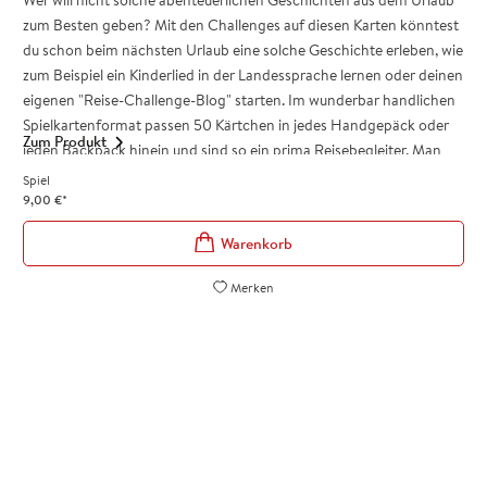
zum Besten geben? Mit den Challenges auf diesen Karten könntest
du schon beim nächsten Urlaub eine solche Geschichte erleben, wie
zum Beispiel ein Kinderlied in der Landessprache lernen oder deinen
eigenen "Reise-Challenge-Blog" starten. Im wunderbar handlichen
Spielkartenformat passen 50 Kärtchen in jedes Handgepäck oder
Zum Produkt
jeden Backpack hinein und sind so ein prima Reisebegleiter. Man
kann sie überall anwenden, ob als willkommene Abwechslung oder
Spiel
lustiger Zeitvertreib im Strandurlaub oder als hilfreiches Werkzeug,
9,00
€
*
um in eine fremde Kultur einzutauchen - die Herausforderungen
dieses Reisespiels sorgen für ungewöhnliche Erlebnisse, spannende
Begegnungen und überraschende Gespräche. Für Reisefans und
Merken
Urlaubshungrige sind sie damit ein perfektes Geschenk zum
Abschied ins Abenteuer!
Spiel bestens geeignet für Alleinreisende, Paare oder Gruppen
50 ungewöhnliche, lustige und abenteuerliche
Herausforderungen für den Reise-Alltag
Challenges sorgen für Spaß, neue Erlebnisse und Begegnungen,
Abenteuer und tolle Erinnerungen
Handliches Karten-Format passt in jedes Handgepäck und