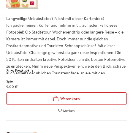
unterwegs bist
Bereit für ein Abenteuer? Mache deinen nächsten Outdoor-Trip zu
Langweilige Urlaubsfotos? Nicht mit dieser Kartenbox!
einem ganz besonderen Erlebnis! Oder beschenke einen Natur-Fan
Ich packe meinen Koffer und nehme mit … auf jeden Fall dieses
und beschere ihm unvergessliche Momente im Grünen!
Fotospiel! Ob Städtetour, Wochenendtrip oder längere Reise – die
Kamera ist immer mit dabei. Doch immer nur die gleichen
Postkartenmotive und Touristen-Schnappschüsse? Mit dieser
Urlaubsfoto-Challenge gewinnst du ganz neue Inspirationen. Die
50 Karten enthalten kreative Fotoideen, um die besten Fotomotive
zu entdecken. Nimm neue Perspektiven ein, weite den Blick, schaue
Zum Produkt
auch abseits der üblichen Touristenpfade, spiele mit den
Möglichkeiten deiner Kamera und hab vor allem jede Menge Spaß.
Spiel
Mit diesen Foto-Challenges machst du nicht nur lustige und
9,00
€
*
kreative Urlaubsfotos, gleichzeitig ist die Box ein tolles Spiel für
unterwegs und damit auch das perfekte Geschenk für alle
Weltenbummler und Reise-Entdecker
. Beispiele gefällig?
Merken
„Von A wie Ananas über M wie Mückenstich bis Z wie zartrosa
Wolken: Fotografiere im Laufe deiner Reise dein ganz persönliches
Urlaubs-ABC.“