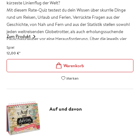
kürzeste Linienflug der Welt?
Mit diesem Rate-Quiz testest du dein Wissen über skurrile Dinge
rund um Reisen, Urlaub und Ferien. Verrückte Fragen aus der
Geschichte, von Nah und Fern und aus der Statistik stellen sowohl
jeden weitreisenden Globetrotter, als auch erholungssuchende
Zum Produkt
Pauschalurlauber vor eine Herausforderung. Über die jeweils vier
Antwortmöglichkeiten kann herzhaft diskutiert, geraten und
Spiel
gelacht werden. In jedem Fall bereichern die Kuriositäten des
12,00
€
*
Kartenspiels deinen unnützen Wissensschatz ungemein, denn zu
jeder Frage gibt es spannende Zusatzinfos.
Originelle Kartenbox zum Verschenken oder Selbstbehalten
Merken
Die handliche und stabile Box ist der perfekte Reisebegleiter. Mit
dem praktischen Klappdeckel kann keine der Karten verloren gehen
– das Quiz-Spiel ist damit bestens für unterwegs geeignet. Und sein
fröhliches, buntes Design verbreitet sofort gute Laune.
Auf und davon
Als Überbrückung bis zum nächsten Jahresurlaub, als lockerer
Zeitvertreib für den Strand oder zum Abschied vor einer Weltreise –
das Quiz ist immer ein perfektes Geschenk.
Spielend leicht das unnütze Wissen erweitern
Kurioser Quiz-Spaß für zuhause oder unterwegs