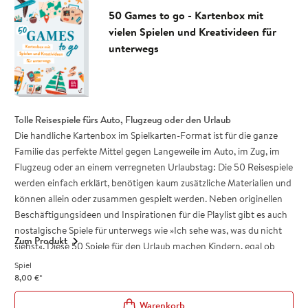
„Mache heute einen Spaziergang und fotografiere etwas in jeder
50 Games to go - Kartenbox mit
Farbe des Regenbogens.“
vielen Spielen und Kreativideen für
„Fotografiere etwas kopfüber und vertausche Himmel und Erde
unterwegs
auf deinem Foto.“
Kreatives Fotospiel für Urlaub und Reise
50 Karten im handlichen Spielkartenformat – passt in jedes
Handgepäck
Tolle Reisespiele fürs Auto, Flugzeug oder den Urlaub
Spielbar in der Gruppe und allein, mit dem Handy oder jeder
Die handliche Kartenbox im Spielkarten-Format ist für die ganze
beliebigen Kamera
Familie das perfekte Mittel gegen Langeweile im Auto, im Zug, im
Flugzeug oder an einem verregneten Urlaubstag: Die 50 Reisespiele
Die Challenge kann allein oder in der Gruppe gemacht werden, mit
werden einfach erklärt, benötigen kaum zusätzliche Materialien und
dem Handy, der Polaroid- oder Profi-Kamera.
Der Kreativität sind
können allein oder zusammen gespielt werden. Neben originellen
keine Grenzen gesetzt.
Schaffst du es, alle Aufgaben zu lösen? Und
Beschäftigungsideen und Inspirationen für die Playlist gibt es auch
wer hat am Ende die besten Fotos geknipst?
Ein tolles Geschenk
nostalgische Spiele für unterwegs wie »Ich sehe was, was du nicht
Zum Produkt
und Mitmach-Spiel für alle, die Spaß am Fotografieren haben und
siehst«. Diese 50 Spiele für den Urlaub machen Kindern, egal ob
die schönsten Erinnerungen aus dem Urlaub mit nach Hause
Jungen oder Mädchen, und Erwachsenen gleichermaßen Spaß –
Spiel
nehmen wollen.
damit jede Reise zum Vergnügen wird.
8,00
€
*
50 unterhaltsame Spiele für unterwegs auf handlichen Karten