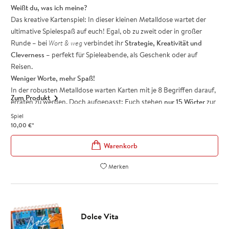
Das perfekte Geschenk für Urlauber und Weltenbummler
Weißt du, was ich meine?
Bereit für ein Abenteuer? Mache deinen nächsten Urlaub zu einem
Das kreative Kartenspiel: In dieser kleinen Metalldose wartet der
ganz besonderen Erlebnis, denn:
Die schönsten Erinnerungen sind
ultimative Spielespaß auf euch! Egal, ob zu zweit oder in großer
unbezahlbar!
Runde – bei
Wort & weg
verbindet ihr
Strategie, Kreativität und
Cleverness
– perfekt für Spieleabende, als Geschenk oder auf
Reisen.
Weniger Worte, mehr Spaß!
In der robusten Metalldose warten Karten mit je 8 Begriffen darauf,
Zum Produkt
erraten zu werden. Doch aufgepasst: Euch stehen
nur 15 Wörter
zur
Verfügung, um alle Begriffe zu erklären! Klingt einfach? Denkste!
Spiel
Die Herausforderung liegt darin, mit möglichst wenigen, aber
10,00
€
*
klugen Hinweisen ans Ziel zu kommen. Dieses Spiel sorgt garantiert
für
Lacher und hitzige Diskussionen
. Wer erklärt am cleversten? Wer
kommt mit den wenigsten Worten aus? Und wer errät alle Begriffe,
Merken
bevor das letzte Wort gesprochen ist?
25 robuste Karten in einer
stabilen Metall-Dose
(Maße: 11 x 10,5
cm)
Ohne zusätzliches Material
direkt loslegen
Dolce Vita
Für
Freundesgruppen und Familien
, spielbar ab 2 Personen