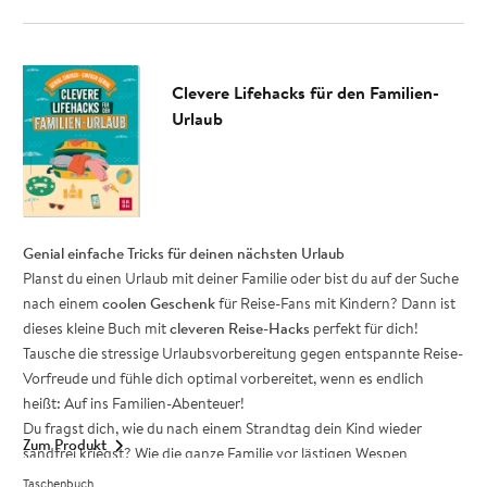
kostengünstig
Tipps für Van, Bulli, Wohnmobil und Caravan
Perfekter Reisebegleiter: Einfach geniale Hilfen für unterwegs
Clevere Lifehacks für den Familien-
Leicht und handlich, passt in jede Tasche oder ins
Urlaub
Handschuhfach
Als Hilfe für dich selbst oder als Geschenk für Reise-Fans
Mach dir das Leben leicht!
Mit den praktischen Lifehacks in diesem
Buch wird dein nächster Camper-Urlaub zum unkomplizierten
Vergnügen – genau so, wie du es dir vorstellst.
Genial einfache Tricks für deinen nächsten Urlaub
Planst du einen Urlaub mit deiner Familie oder bist du auf der Suche
nach einem
coolen Geschenk
für Reise-Fans mit Kindern? Dann ist
dieses kleine Buch mit
cleveren Reise-Hacks
perfekt für dich!
Tausche die stressige Urlaubsvorbereitung gegen entspannte Reise-
Vorfreude und fühle dich optimal vorbereitet, wenn es endlich
heißt: Auf ins Familien-Abenteuer!
Du fragst dich, wie du nach einem Strandtag dein Kind wieder
Zum Produkt
sandfrei kriegst? Wie die ganze Familie vor lästigen Wespen
geschützt werden kann? Oder wie die Laune trotz endlosem Stau
Taschenbuch