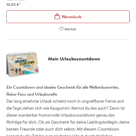
weiterhin gut bleibt? Das handliche Buch ist vollgepackt mit
10,00
€
*
unkomplizierten Lifehacks, die den nächsten Familien-Urlaub
mühelos vereinfachen –
ohne großen Aufwand oder hohe Kosten.
Für dich selbst oder als nützliches Geschenk
Merken
Praktische Kniffe und einfach Tricks – einfach umsetzbar und
kostengünstig
Tipps für Familien mit kleinen und großen Kindern
Perfekter Reisebegleiter: Einfach geniale Hilfen für unterwegs
Mein Urlaubscountdown
Leicht und handlich, passt in jede Tasche oder ins
Handschuhfach
Als Hilfe für dich selbst oder als Geschenk für Reise-Fans
Ein Countdown und ideales Geschenk für alle Weltenbummler,
Mach dir das Leben leicht!
Mit den praktischen Lifehacks in diesem
Reise-Fans und Urlaubsreife
Buch wird dein nächster Familien-Urlaub zum unkomplizierten
Der lang ersehnte Urlaub scheint noch in ungreifbarer Ferne und
Vergnügen – genau so, wie du es dir vorstellst.
die Tage ziehen sich wie Kaugummi. Kennst du das auch? Dann ist
dieser wunderbar humorvolle Urlaubscountdown genau das
Richtige für dich. Ob als Geschenk für deine Lieblingskollegin, deine
besten Freunde oder auch dich selbst: Mit diesem Countdown