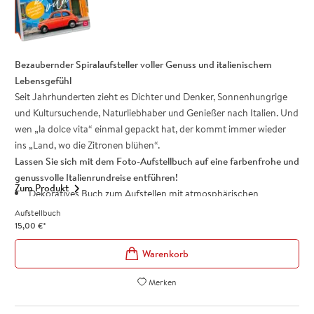
Tolles
Geschenk
für Freunde und Familie
Klein, handlich & voller Spaß
: Jetzt bestellen und losraten!
Bezaubernder Spiralaufsteller voller Genuss und italienischem
Lebensgefühl
Seit Jahrhunderten zieht es Dichter und Denker, Sonnenhungrige
und Kultursuchende, Naturliebhaber und Genießer nach Italien. Und
wen „la dolce vita“ einmal gepackt hat, der kommt immer wieder
ins „Land, wo die Zitronen blühen“.
Lassen Sie sich mit dem Foto-Aufstellbuch auf eine farbenfrohe und
genussvolle Italienrundreise entführen!
Zum Produkt
Dekoratives Buch zum Aufstellen mit atmosphärischen
Farbfotos voller italienischem Flair
Aufstellbuch
Das
perfekte Geschenk
für alle, die Sehnsucht nach Italien
15,00
€
*
haben
Köstliche Rezepte
und Anleitungen für einfache Gerichte oder
landestypische Bräuche
Merken
Stimmungsvolle
Zitate und Texte berühmter Italienreisender
wie
Goethe oder Heine