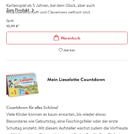
Kartenspiel ab 5 Jahren, bei dem Glück, aber auch
Zum Produkt
Risikobereitschaft und Cleverness gefragt sind.
So funktioniert das Spiel:
Spiel
In jeder Runde ziehen die Spieler Karten vom Stapel und sammeln
10,99
€
*
ihre Gegenstände – aber Vorsicht: wer zu gierig ist, könnte von
Lieselotte überrascht werden! Nur wer geschickt zieht, kann seine
beiden Pakete zuerst füllen und das Spiel gewinnen.
Merken
Spielspaß für die ganze Familie
Ein unterhaltsames, einfach zu erlernendes Spiel ab 5 Jahren für
2-5 Spieler
Wer zuerst die richtigen Gegenstände gesammelt und Lieselotte
Mein Lieselotte Countdown
vermieden hat, kann seine Pakete zur Post bringen und gewinnen
Sammelspiel mit 60 illustrierten Spielkarten (10
Posttaschenkarten, 32 Gegenstandskarten, 18 Lieselottekarten)
und einer Anleitung
Countdown für alles Schöne!
Viele Kinder können es kaum erwarten, bis wieder etwas
Für alle großen und kleinen Fans der Kuh Lieselotte!
Besonderes wie Geburtstag, eine Faschingsfeier oder der erste
Schultag ansteht. Mit diesem Aufsteller wächst zudem die Vorfreude