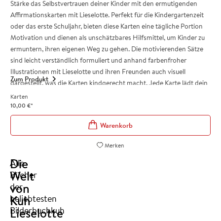
Stärke das Selbstvertrauen deiner Kinder mit den ermutigenden
Affirmationskarten mit Lieselotte. Perfekt für die Kindergartenzeit
oder das erste Schuljahr, bieten diese Karten eine tägliche Portion
Motivation und dienen als unschätzbares Hilfsmittel, um Kinder zu
ermuntern, ihren eigenen Weg zu gehen. Die motivierenden Sätze
sind leicht verständlich formuliert und anhand farbenfroher
Illustrationen mit Lieselotte und ihren Freunden auch visuell
Zum Produkt
dargestellt, was die Karten kindgerecht macht. Jede Karte lädt dein
Kind dazu ein,
selbstbewusst für sich einzustehen und die Welt als
Karten
Raum der persönlichen Entfaltung zu erleben.
10,00
€
*
Gib deinem Kind das Werkzeug an die Hand, um jeden Tag mit Mut
und Zuversicht anzugehen.
26 inspirierende Karten mit Lieselottes charmanten
Merken
Illustrationen
Die
Alle
Fördert Selbstbewusstsein und Zuversicht bei
Kindern ab 5
Welt
Bücher
Jahren
von
Praktisches Format: Kärtchen passen ideal in Pausenbrotbox,
der
Kindergartentasche oder Schulranzen
Kuh
beliebtesten
Toll als Geschenk für besondere Anlässe wie Geburtstage,
Bilderbuchkuh
Lieselotte
Kindergartenabschied oder Schulanfang