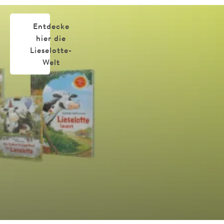
Entwickelt in Zusammenarbeit mit erfahrenen Pädagog*innen
Entdecke
hier die
Lieselotte-
Welt