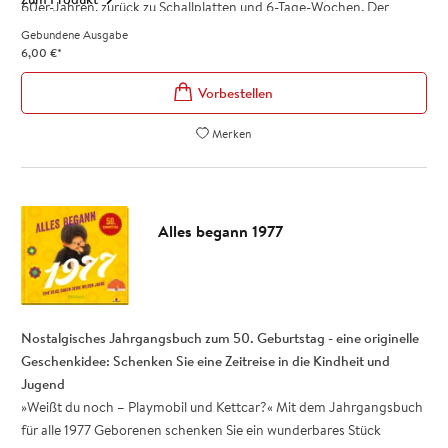
60er-Jahren, zurück zu Schallplatten und 6-Tage-Wochen. Der
»Weißt du noch«-Effekt wird unterstützt durch das liebevolle Retro-
Gebundene Ausgabe
Design und die Ära-Highlights aus Medien, Kultur, Gesellschaft und
6,00
€
*
Lifestyle.
Verschenken Sie mit dem Jahrgangsbuch ein wunderbares Stück
Nostalgie zum 60. Geburtstag.
Merken
Charmante Geschenkidee und beliebt als kleines Zusatz-
Geschenk zum 60. Geburtstag: Schenken Sie eine emotionale
Zeitreise in die 60er-Jahre
Besonderes Retro-Design - Authentische Fotos und lockere
Alles begann 1977
Kurztexte wecken Erinnerungen!
Für Frauen und Männer Jahrgang 1967: Ein besonderes
Geschenk zum runden Geburtstag
Das Jahrgangsbuch
Alles begann 1967
ist ein tolles Geschenk zum
60. Geburtstag, das auf der Geburtstagsparty sicher für reichlich
Nostalgisches Jahrgangsbuch zum 50. Geburtstag - eine originelle
Gesprächsstoff sorgt.
Geschenkidee: Schenken Sie eine Zeitreise in die Kindheit und
Jugend
»Weißt du noch – Playmobil und Kettcar?« Mit dem Jahrgangsbuch
für alle 1977 Geborenen schenken Sie ein wunderbares Stück