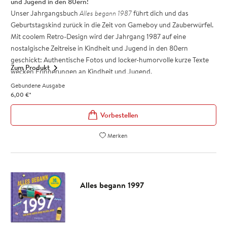
und Jugend in den 80ern!
Unser Jahrgangsbuch
Alles begann 1987
führt dich und das
Geburtstagskind zurück in die Zeit von Gameboy und Zauberwürfel.
Mit coolem Retro-Design wird der Jahrgang 1987 auf eine
nostalgische Zeitreise in Kindheit und Jugend in den 80ern
geschickt: Authentische Fotos und locker-humorvolle kurze Texte
Zum Produkt
wecken Erinnerungen an Kindheit und Jugend.
Die Ära-Highlights der 80er-Jahre aus Lifestyle, Kultur, Medien und
Gebundene Ausgabe
Gesellschaft unterstützen den »Weißt du noch«-Effekt und wecken
6,00
€
*
garantiert jede Menge fröhliche Erinnerungen. Das
Jahrgangsbuch
Alles begann 1987
ist ein tolles Geschenk zum 40.
Geburtstag, das auf jeder Party für reichlich Gesprächsstoff mit
Merken
Freund*innen und Familie sorgt.
Charmante Geschenkidee und beliebt als kleines Zusatz-
Geschenk zum 40. Geburtstag: Schenke eine emotionale Zeitreise
in die 80er-Jahre
Alles begann 1997
Cooles Retro-Design - Authentische Fotos und lockere
Kurztexte wecken Erinnerungen!
Für Frauen und Männer Jahrgang 1987: Ein besonderes
Geschenk zum runden Geburtstag