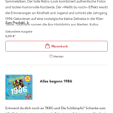
Sammelalben. Der tolle Retro-Look kombiniert authentische Fotos
und locker-humorvolle Kurztexte. Der »Weißt du noch«-Effekt weckt
die Erinnerungen an Kindheit und Jugend und schickt alle Jahrgang
1996 Geborenen auf eine nostalgische kleine Zeitreise in die 90er-
Zum Produkt
Jahre. Zusätzlich sorgen die Ära-Highlights aus Medien, Kultur,
Lifestyle und Gesellschaft für Gesprächsstoff.
Gebundene Ausgabe
Das Jahrgangsbuch ist ein tolles Geschenk zum 30. Geburtstag, das
6,00
€
*
bei allen 1996 Geborenen bestimmt jede Menge schöne
Erinnerungen weckt!
Charmante Geschenkidee und beliebt als kleines Zusatz-
Merken
Geschenk zum 30. Geburtstag: Schenke eine Zeitreise in die 90er-
Jahre
Cooles Retro-Design - Authentische Fotos und lockere
Kurztexte wecken Erinnerungen!
Alles begann 1986
Für Frauen und Männer Jahrgang 1996: Ein besonderes
Geschenk zum runden Geburtstag
Das Jahrgangsbuch
Alles begann 1996
ist ein tolles Geschenk zum
30. Geburtstag, das auf der jeder Party für reichlich Gesprächsstoff
Erinnerst du dich noch an TKKG und Die Schlümpfe? Schenke zum
sorgt!