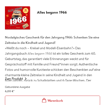
Jahre!
Cooles Retro-Design - Authentische Fotos und lockere
Alles begann 1966
Kurztexte wecken Erinnerungen!
Für Frauen und Männer Jahrgang 2007: Ein besonderes
Geschenk zum runden Geburtstag
Das Jahrgangsbuch
Alles begann 2007
ist ein tolles Geschenk zum
20. Geburtstag, das auf jeder Party für reichlich Gesprächsstoff
Nostalgisches Geschenk für den Jahrgang 1966: Schenken Sie eine
sorgt!
Zeitreise in die Kindheit und Jugend!
»Weißt du noch – Kreisel und Modell-Eisenbahn?« Das
Jahrgangsbuch
Alles begann 1966
ist ein tolles Geschenk zum 60.
Geburtstag, das garantiert viele Erinnerungen weckt und für
Gesprächsstoff mit Familie und Freund*innen sorgt: Authentische
Fotos und humorvolle Kurztexte schicken den Beschenkten auf eine
charmante kleine Zeitreise in seine Kindheit und Jugend in den
Zum Produkt
60er-Jahren, zurück zu Schallplatten und 6-Tage-Wochen. Der
»Weißt du noch«-Effekt wird unterstützt durch das liebevolle Retro-
Gebundene Ausgabe
Design und die Ära-Highlights aus Medien, Kultur, Gesellschaft und
6,00
€
*
Lifestyle.
Verschenken Sie mit dem Jahrgangsbuch ein wunderbares Stück