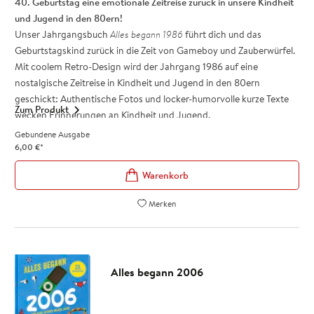
40. Geburtstag eine emotionale Zeitreise zurück in unsere Kindheit
und Jugend in den 80ern!
Unser Jahrgangsbuch
Alles begann 1986
führt dich und das
Geburtstagskind zurück in die Zeit von Gameboy und Zauberwürfel.
Mit coolem Retro-Design wird der Jahrgang 1986 auf eine
nostalgische Zeitreise in Kindheit und Jugend in den 80ern
geschickt: Authentische Fotos und locker-humorvolle kurze Texte
Zum Produkt
wecken Erinnerungen an Kindheit und Jugend.
Die Ära-Highlights der 80er-Jahre aus Lifestyle, Kultur, Medien und
Gebundene Ausgabe
Gesellschaft unterstützen den »Weißt du noch«-Effekt und wecken
6,00
€
*
garantiert jede Menge fröhliche Erinnerungen. Das Jahrgangsbuch
Alles begann 1986
ist ein tolles Geschenk zum 40. Geburtstag, das
auf jeder Party für reichlich Gesprächsstoff mit Freund*innen und
Merken
Familie sorgt.
Charmante Geschenkidee und beliebt als kleines Zusatz-
Geschenk zum 40. Geburtstag: Schenke eine emotionale Zeitreise
in die 80er-Jahre
Alles begann 2006
Cooles Retro-Design - Authentische Fotos und lockere
Kurztexte wecken Erinnerungen!
Für Frauen und Männer Jahrgang 1986: Ein besonderes