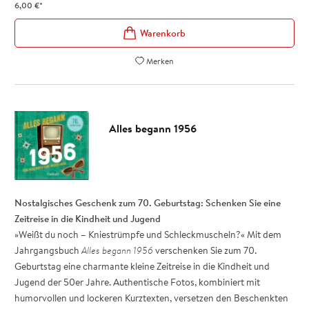
aus Gesellschaft, Kultur, Medien und Lifestyle der 70er-Jahre. Mit
6,00
€
*
Alles begann 1976
schicken Sie den Jahrgang 1976 zum runden
Geburtstag auf eine charmante kleine Zeitreise, die dazu einlädt,
gemeinsam in zahlreichen bunten Erinnerungen zu schwelgen.
Merken
Charmante Geschenkidee und beliebt als kleines Zusatz-
Geschenk zum 50. Geburtstag: Eine emotionale Zeitreise in die
70er-Jahre
Besonderes Retro-Design - Authentische Fotos und lockere
Alles begann 1956
Kurztexte wecken Erinnerungen!
Für Frauen und Männer Jahrgang 1976: Ein besonderes
Geschenk zum runden Geburtstag
Das Jahrgangsbuch
Alles begann 1976
ist ein tolles Geschenk zum
Nostalgisches Geschenk zum 70. Geburtstag: Schenken Sie eine
50. Geburtstag, das auf der jeder Party für reichlich Gesprächsstoff
Zeitreise in die Kindheit und Jugend
sorgt!
»Weißt du noch – Kniestrümpfe und Schleckmuscheln?« Mit dem
Jahrgangsbuch
Alles begann 1956
verschenken Sie zum 70.
Geburtstag eine charmante kleine Zeitreise in die Kindheit und
Jugend der 50er Jahre. Authentische Fotos, kombiniert mit
humorvollen und lockeren Kurztexten, versetzen den Beschenkten