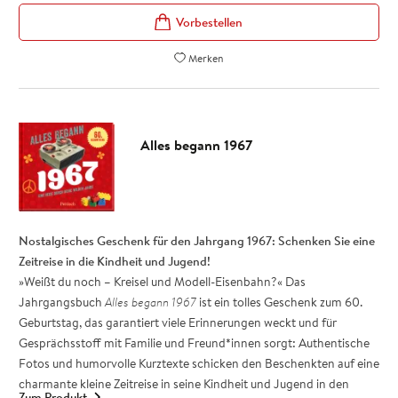
werden können.
Der »Weißt du noch«-Effekt für den Jahrgang 1957: ein tolles
Geschenk zum 70. Geburtstag, verpackt in wunderbar
Merken
nostalgischem Retro-Design.
Charmante Geschenkidee und beliebt als kleines Zusatz-
Geschenk zum 70. Geburtstag: eine emotionale Zeitreise in die
50er-Jahre
Alles begann 1967
Besonderes Retro-Design - Authentische Fotos und lockere
Kurztexte wecken Erinnerungen!
Für Frauen und Männer Jahrgang 1957: Ein besonderes
Geschenk zum runden Geburtstag
Das Jahrgangsbuch
Alles begann 1957
ist ein tolles Geschenk zum
Nostalgisches Geschenk für den Jahrgang 1967: Schenken Sie eine
70. Geburtstag, das auf der Geburtstagsparty sicher für reichlich
Zeitreise in die Kindheit und Jugend!
Gesprächsstoff sorgt!
»Weißt du noch – Kreisel und Modell-Eisenbahn?« Das
Jahrgangsbuch
Alles begann 1967
ist ein tolles Geschenk zum 60.
Geburtstag, das garantiert viele Erinnerungen weckt und für
Gesprächsstoff mit Familie und Freund*innen sorgt: Authentische
Fotos und humorvolle Kurztexte schicken den Beschenkten auf eine
charmante kleine Zeitreise in seine Kindheit und Jugend in den
Zum Produkt