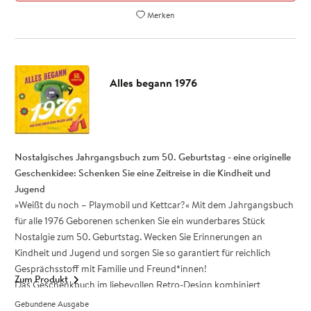
Nostalgie zum 60. Geburtstag.
Merken
Charmante Geschenkidee und beliebt als kleines Zusatz-
Geschenk zum 60. Geburtstag: Schenken Sie eine emotionale
Zeitreise in die 60er-Jahre
Besonderes Retro-Design - Authentische Fotos und lockere
Alles begann 1976
Kurztexte wecken Erinnerungen!
Für Frauen und Männer Jahrgang 1966: Ein besonderes
Geschenk zum runden Geburtstag
Das Jahrgangsbuch
Alles begann 1966
ist ein tolles Geschenk zum
Nostalgisches Jahrgangsbuch zum 50. Geburtstag - eine originelle
60. Geburtstag, das auf der Geburtstagsparty sicher für reichlich
Geschenkidee: Schenken Sie eine Zeitreise in die Kindheit und
Gesprächsstoff sorgt.
Jugend
»Weißt du noch – Playmobil und Kettcar?« Mit dem Jahrgangsbuch
für alle 1976 Geborenen schenken Sie ein wunderbares Stück
Nostalgie zum 50. Geburtstag. Wecken Sie Erinnerungen an
Kindheit und Jugend und sorgen Sie so garantiert für reichlich
Gesprächsstoff mit Familie und Freund*innen!
Zum Produkt
Das Geschenkbuch im liebevollen Retro-Design kombiniert
authentische Fotos, humorvolle kurze Texte und die Ära-Highlights
Gebundene Ausgabe