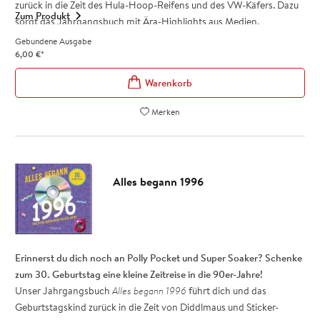
zurück in die Zeit des Hula-Hoop-Reifens und des VW-Käfers. Dazu
Zum Produkt
sorgt das Jahrgangsbuch mit Ära-Highlights aus Medien,
Gesellschaft, Kultur und Lifestyle für Gesprächsstoff und weckt
Gebundene Ausgabe
sicher viele Erinnerungen, die gleich im Kreis der Familie geteilt
6,00
€
*
werden können.
Der »Weißt du noch«-Effekt für den Jahrgang 1956: ein tolles
Geschenk zum 70. Geburtstag, verpackt in wunderbar
Merken
nostalgischem Retro-Design.
Charmante Geschenkidee und beliebt als kleines Zusatz-
Geschenk zum 70. Geburtstag: eine emotionale Zeitreise in die
50er-Jahre
Alles begann 1996
Besonderes Retro-Design - Authentische Fotos und lockere
Kurztexte wecken Erinnerungen!
Für Frauen und Männer Jahrgang 1956: Ein besonderes
Geschenk zum runden Geburtstag
Erinnerst du dich noch an Polly Pocket und Super Soaker? Schenke
Das Jahrgangsbuch
Alles begann 1956
ist ein tolles Geschenk zum
zum 30. Geburtstag eine kleine Zeitreise in die 90er-Jahre!
70. Geburtstag, das auf der Geburtstagsparty sicher für reichlich
Unser Jahrgangsbuch
Alles begann 1996
führt dich und das
Gesprächsstoff sorgt!
Geburtstagskind zurück in die Zeit von Diddlmaus und Sticker-