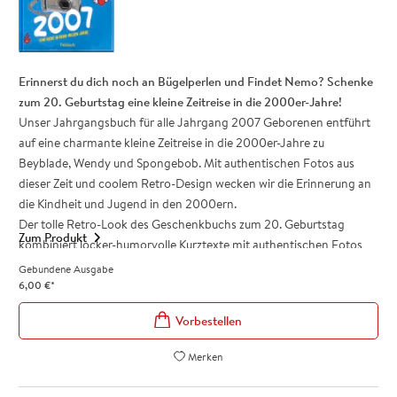
Geschenk zum runden Geburtstag
Das Jahrgangsbuch
Alles begann 1997
ist ein tolles Geschenk zum
30. Geburtstag, das auf der jeder Party für reichlich Gesprächsstoff
sorgt!
Erinnerst du dich noch an Bügelperlen und Findet Nemo? Schenke
zum 20. Geburtstag eine kleine Zeitreise in die 2000er-Jahre!
Unser Jahrgangsbuch für alle Jahrgang 2007 Geborenen entführt
auf eine charmante kleine Zeitreise in die 2000er-Jahre zu
Beyblade, Wendy und Spongebob. Mit authentischen Fotos aus
dieser Zeit und coolem Retro-Design wecken wir die Erinnerung an
die Kindheit und Jugend in den 2000ern.
Der tolle Retro-Look des Geschenkbuchs zum 20. Geburtstag
Zum Produkt
kombiniert locker-humorvolle Kurztexte mit authentischen Fotos
zum beliebten »Weißt du noch«-Effekt. Für reichlich Gesprächsstoff
Gebundene Ausgabe
auf der Party sorgen außerdem die Ära-Highlights der 00er-Jahre
6,00
€
*
aus Medien, Lifestyle, Kultur und Gesellschaft.
Das Jahrgangsbuch ist ein charmantes Geschenk zum 20.
Geburtstag, das viele schöne Erinnerungen weckt.
Merken
Charmante Geschenkidee und beliebt als kleines Zusatz-
Geschenk zum 20. Geburtstag: Schenke eine Zeitreise in die 00er-