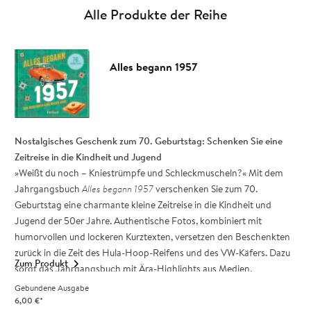
Alle Produkte der Reihe
Alles begann 1957
Nostalgisches Geschenk zum 70. Geburtstag: Schenken Sie eine
Zeitreise in die Kindheit und Jugend
»Weißt du noch – Kniestrümpfe und Schleckmuscheln?« Mit dem
Jahrgangsbuch
Alles begann 1957
verschenken Sie zum 70.
Geburtstag eine charmante kleine Zeitreise in die Kindheit und
Jugend der 50er Jahre. Authentische Fotos, kombiniert mit
humorvollen und lockeren Kurztexten, versetzen den Beschenkten
zurück in die Zeit des Hula-Hoop-Reifens und des VW-Käfers. Dazu
Zum Produkt
sorgt das Jahrgangsbuch mit Ära-Highlights aus Medien,
Gesellschaft, Kultur und Lifestyle für Gesprächsstoff und weckt
Gebundene Ausgabe
sicher viele Erinnerungen, die gleich im Kreis der Familie geteilt
6,00
€
*