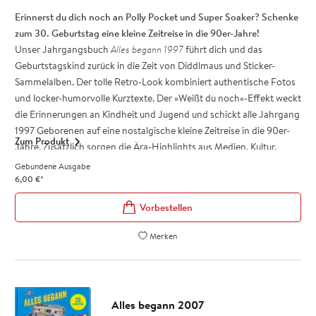
Das Jahrgangsbuch A
lles begann 1987
ist ein tolles Geschenk zum
Erinnerst du dich noch an Polly Pocket und Super Soaker? Schenke
40. Geburtstag, das auf der jeder Party für reichlich Gesprächsstoff
zum 30. Geburtstag eine kleine Zeitreise in die 90er-Jahre!
sorgt!
Unser Jahrgangsbuch
Alles begann 1997
führt dich und das
Geburtstagskind zurück in die Zeit von Diddlmaus und Sticker-
Sammelalben. Der tolle Retro-Look kombiniert authentische Fotos
und locker-humorvolle Kurztexte. Der »Weißt du noch«-Effekt weckt
die Erinnerungen an Kindheit und Jugend und schickt alle Jahrgang
1997 Geborenen auf eine nostalgische kleine Zeitreise in die 90er-
Zum Produkt
Jahre. Zusätzlich sorgen die Ära-Highlights aus Medien, Kultur,
Lifestyle und Gesellschaft für Gesprächsstoff.
Gebundene Ausgabe
Das Jahrgangsbuch ist ein tolles Geschenk zum 30. Geburtstag, das
6,00
€
*
bei allen 1997 Geborenen bestimmt jede Menge schöne
Erinnerungen weckt!
Charmante Geschenkidee und beliebt als kleines Zusatz-
Merken
Geschenk zum 30. Geburtstag: Schenke eine Zeitreise in die 90er-
Jahre
Cooles Retro-Design - Authentische Fotos und lockere
Kurztexte wecken Erinnerungen!
Alles begann 2007
Für Frauen und Männer Jahrgang 1997: Ein besonderes