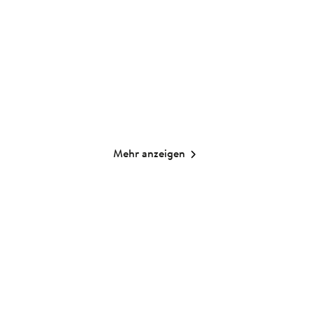
Das Unnütze ...
Gebundene Ausgabe
Spiel
6,00
€
*
8,00
€
*
Merken
Merken
Mehr anzeigen