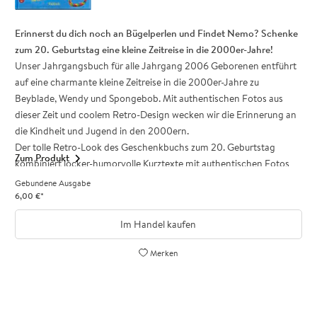
Geschenk zum runden Geburtstag
Erinnerst du dich noch an Bügelperlen und Findet Nemo? Schenke
Das Jahrgangsbuch A
lles begann 1986
ist ein tolles Geschenk zum
zum 20. Geburtstag eine kleine Zeitreise in die 2000er-Jahre!
40. Geburtstag, das auf der jeder Party für reichlich Gesprächsstoff
Unser Jahrgangsbuch für alle Jahrgang 2006 Geborenen entführt
sorgt!
auf eine charmante kleine Zeitreise in die 2000er-Jahre zu
Beyblade, Wendy und Spongebob. Mit authentischen Fotos aus
dieser Zeit und coolem Retro-Design wecken wir die Erinnerung an
die Kindheit und Jugend in den 2000ern.
Der tolle Retro-Look des Geschenkbuchs zum 20. Geburtstag
Zum Produkt
kombiniert locker-humorvolle Kurztexte mit authentischen Fotos
zum beliebten »Weißt du noch«-Effekt. Für reichlich Gesprächsstoff
Gebundene Ausgabe
auf der Party sorgen außerdem die Ära-Highlights der 00er-Jahre
6,00
€
*
aus Medien, Lifestyle, Kultur und Gesellschaft.
Im Handel kaufen
Das Jahrgangsbuch ist ein charmantes Geschenk zum 20.
Geburtstag, das viele schöne Erinnerungen weckt.
Merken
Charmante Geschenkidee und beliebt als kleines Zusatz-
Geschenk zum 20. Geburtstag: Schenke eine Zeitreise in die 00er-
Jahre!
Cooles Retro-Design - Authentische Fotos und lockere