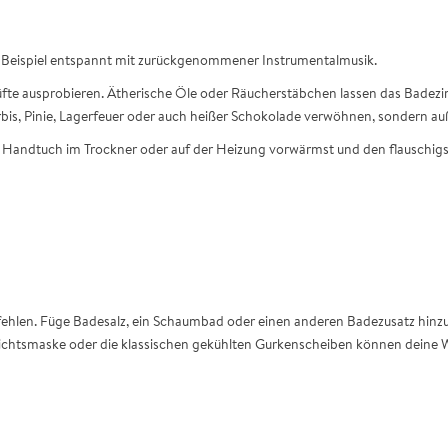
um Beispiel entspannt mit zurückgenommener Instrumentalmusik.
te ausprobieren. Ätherische Öle oder Räucherstäbchen lassen das Badezim
ürbis, Pinie, Lagerfeuer oder auch heißer Schokolade verwöhnen, sondern 
in Handtuch im Trockner oder auf der Heizung vorwärmst und den flauschig
fehlen. Füge Badesalz, ein Schaumbad oder einen anderen Badezusatz hinzu.
esichtsmaske oder die klassischen gekühlten Gurkenscheiben können deine W