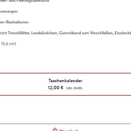
ien- und Feiertagsübersicht
innerungen
en Illustrationen
mbare
Trennblätter, Lesebändchen, Gummiband zum Verschließen, Einsteck
 15,6 cm)
Taschenkalender
12,00
€
inkl. MwSt.