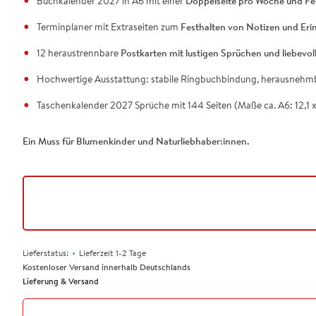
Buchkalender 2027 in A6 mit einer
Doppelseite pro Woche und Fer
Terminplaner mit Extraseiten zum
Festhalten von Notizen und Er
12 heraustrennbare
Postkarten mit lustigen Sprüchen und liebevoll
Hochwertige Ausstattung: stabile Ringbuchbindung, herausneh
Taschenkalender 2027 Sprüche mit 144 Seiten (Maße ca. A6: 12,1 x
Ein Muss für Blumenkinder und Naturliebhaber:innen.
•
Lieferstatus:
Lieferzeit 1-2 Tage
Kostenloser Versand innerhalb Deutschlands
Lieferung & Versand