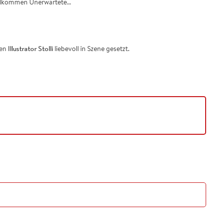
vollkommen Unerwartete…
ten
Illustrator Stolli
liebevoll in Szene gesetzt.