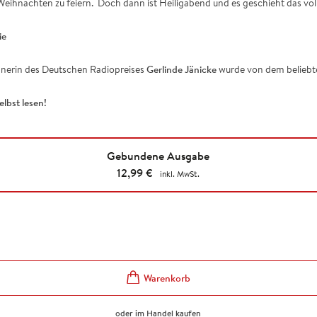
 Weihnachten zu feiern. Doch dann ist Heiligabend und es geschieht das 
ie
nnerin des Deutschen Radiopreises
Gerlinde Jänicke
wurde von dem belieb
lbst lesen!
Gebundene Ausgabe
12,99
€
inkl. MwSt.
oder im Handel kaufen