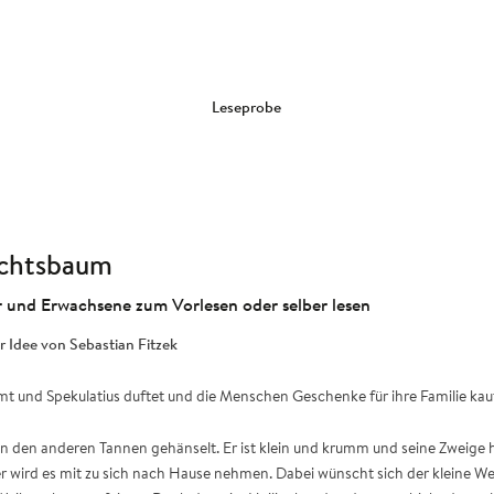
Leseprobe
achtsbaum
 und Erwachsene zum Vorlesen oder selber lesen
 Idee von Sebastian Fitzek
 Zimt und Spekulatius duftet und die Menschen Geschenke für ihre Familie ka
en anderen Tannen gehänselt. Er ist klein und krumm und seine Zweige hä
ner wird es mit zu sich nach Hause nehmen. Dabei wünscht sich der kleine W