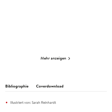
einmal tu ...
Vogel und ...
Gebundene Ausgabe
Taschenkalender
10,00
€
*
14,99
€
*
Merken
Merken
Mehr anzeigen
Bibliographie
Coverdownload
Illustriert von: Sarah Reinhardt