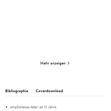
Hai Five
Wahrheit oder
ausgedacht?
Spiel
Spiel
9,00
€
*
6,00
€
*
Merken
Merken
Mehr anzeigen
Bibliographie
Coverdownload
empfohlenes Alter: ab 12 Jahre