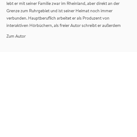
lebt er mit seiner Familie zwar im Rheinland, aber direkt an der
Grenze zum Ruhrgebiet und ist seiner Heimat noch immer
verbunden. Hauptberuflich arbeitet er als Produzent von
interaktiven Hörbüchern, als freier Autor schreibt er außerdem
Romane (vornehmlich Fantasy) und Spielbücher, in denen die Leser
Zum Autor
selbst entscheiden können, wie die Geschichte weitergeht. Letztere
garniert er häufig mit kniffligen Rätseln, die er in Escape Rooms, bei
Brettspielen oder beim Geocachen auch selbst gerne löst.