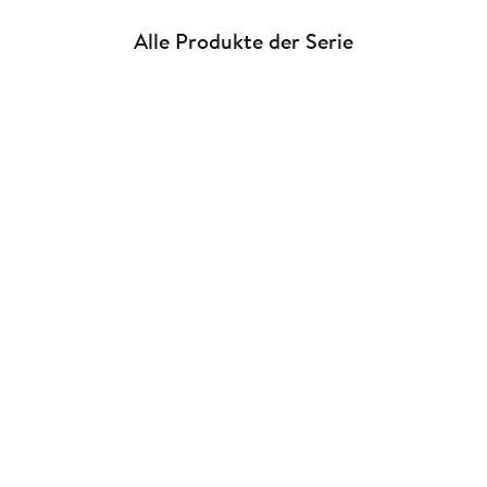
Alle Produkte der Serie
Klara Wiesel
Klara Wiesel
Schleiche wie der Luchs,
Zelten, Schnitzen, Spuren
watschle w ...
lesen