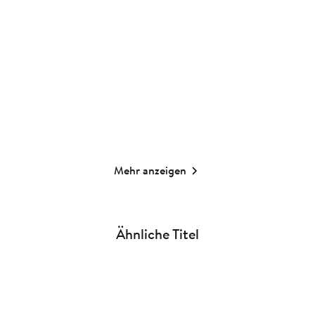
Meine Mutmach-Tiere
Wir erfinden eine
Geschichte
Karten
Spiel
10,00
€
*
9,00
€
*
Merken
Merken
Mehr anzeigen
Ähnliche Titel
NEU
NEU