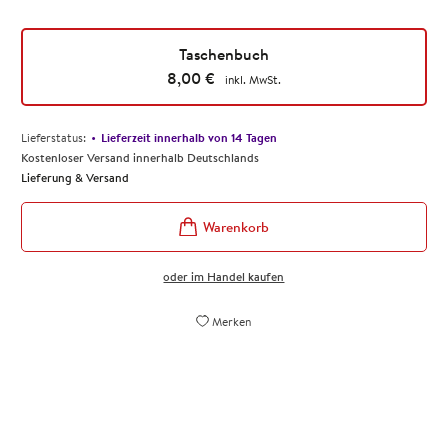
Taschenbuch
8,00
€
inkl. MwSt.
•
Lieferstatus:
Lieferzeit innerhalb von 14 Tagen
Kostenloser Versand innerhalb Deutschlands
Lieferung & Versand
oder im Handel kaufen
Geschenkideen
Entdecke
Merken
für
unsere
den
kleinen
Schulanfang
Ideen
für
die