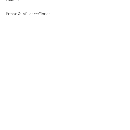
Presse & Influencer*innen
Illustrator*innen
Manuskript einreichen
Jobs
Unsere Marken
Groh
Elma van Vliet
Pattloch