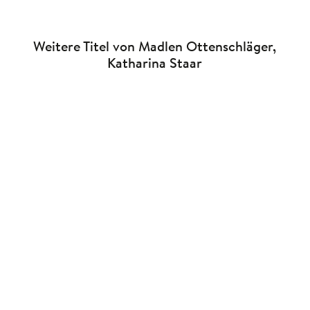
Weitere Titel von Madlen Ottenschläger,
Katharina Staar
Klara Wiesel
Katharina Staar
Klara Wiesel
Katharina Staar