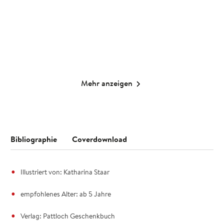
10,00
€
*
14,99
€
*
Merken
Merken
Mehr anzeigen
Bibliographie
Coverdownload
Illustriert von: Katharina Staar
empfohlenes Alter: ab 5 Jahre
Verlag: Pattloch Geschenkbuch