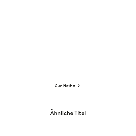
Kristin Funk
Zur Taufe
Meine Taufe
Gebundene Ausgabe
Album
6,00
€
*
20,00
€
*
Merken
Merken
Zur Reihe
Ähnliche Titel
NEU
NEU