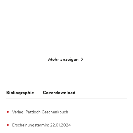
Gebundene Ausgabe
Taschenkalender
10,00
€
*
14,99
€
*
Merken
Merken
Mehr anzeigen
Bibliographie
Coverdownload
Verlag: Pattloch Geschenkbuch
Erscheinungstermin: 22.01.2024