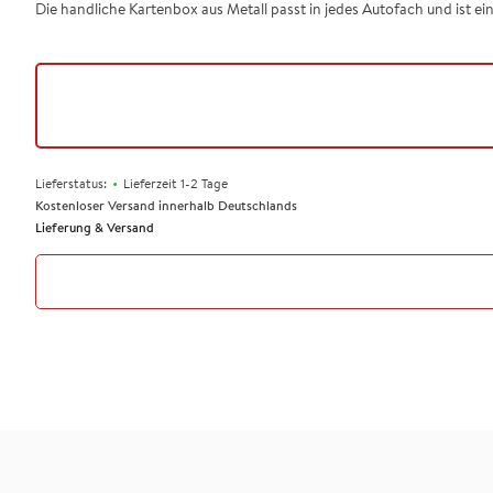
Die handliche Kartenbox aus Metall passt in jedes Autofach und ist ei
•
Lieferstatus:
Lieferzeit 1-2 Tage
Kostenloser Versand innerhalb Deutschlands
Lieferung & Versand
"Bei Pattloch hat man Spielideen im Kleinformat (.