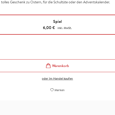
n tolles Geschenk zu Ostern, für die Schultüte oder den Adventskalender.
Spiel
6,00
€
inkl. MwSt.
oder im Handel kaufen
Merken
..). Sie versüßen langweilige Autofahrten, machen einen S