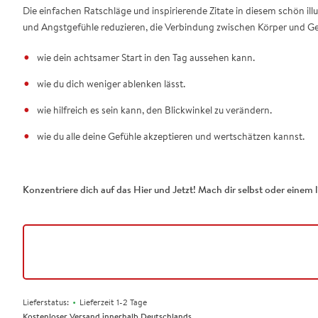
Die einfachen Ratschläge und inspirierende Zitate in diesem schön illu
und Angstgefühle reduzieren, die Verbindung zwischen Körper und Gei
wie dein achtsamer Start in den Tag aussehen kann.
wie du dich weniger ablenken lässt.
wie hilfreich es sein kann, den Blickwinkel zu verändern.
wie du alle deine Gefühle akzeptieren und wertschätzen kannst.
Konzentriere dich auf das Hier und Jetzt! Mach dir selbst oder eine
•
Lieferstatus:
Lieferzeit 1-2 Tage
Kostenloser Versand innerhalb Deutschlands