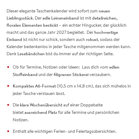
Dieser elegante Taschenkalender wird sofort zum
neuen
Lieblingsstück
. Der
edle Leineneinband
ist mit
detailreichen,
floralen Elementen bestickt
– ein echter Hingucker, der glücklich
macht und das ganze Jahr 2027 begleitet. Der
hochwertige
Einband
ist
nicht nur schick, sondern
auch
robust
, sodass der
Kalender bedenkenlos in jeder Tasche mitgenommen werden kann.
Dank
Lesebändchen
bist du immer auf der richtigen Seite.
Ob für Termine, Notizen oder Ideen:
Lass dich vom
edlen
Stoffeinband
und der
filigranen Stickerei
verzaubern.
Kompaktes A6-Format
(10,5 cm x 14,8 cm), das sich mühelos in
jeder Tasche verstauen lässt.
Die
klare Wochenübersicht
auf einer Doppelseite
bietet
ausreichend Platz
für alle Termine und persönlichen
Notizen.
Enthält alle wichtigen Ferien- und Feiertagsübersichten.