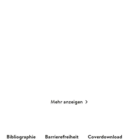
Groh Verlag
Groh Verlag
Taschenkalender A5 2027:
Taschenkalender A6 2027:
A Year ful ...
Vogel und ...
Taschenkalender
Taschenkalender
18,99
€
*
14,99
€
*
Merken
Merken
Mehr anzeigen
Bibliographie
Barrierefreiheit
Coverdownload