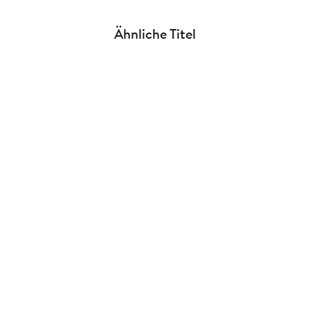
Ähnliche Titel
NEU
NEU
Groh Verlag
Groh Verlag
Taschenkalender A5 2027:
Taschenkalender A6 2027: