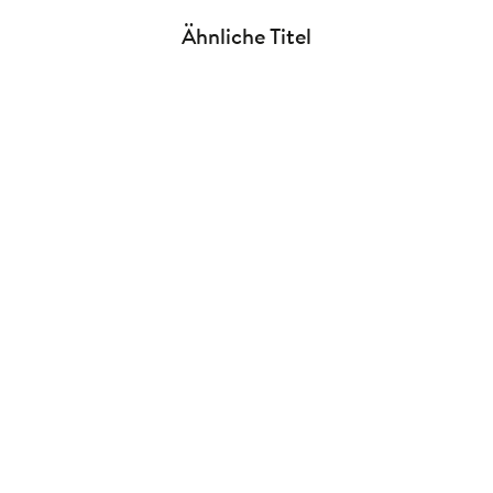
Ähnliche Titel
NEU
NEU
Groh Verlag
Groh Verlag
Taschenkalender A5 2027:
Taschenkalender A6 2027: