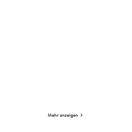
Weil du die beste Kollegin
Eigentlich wollte ich die
der Welt ...
Welt rett ...
Mini-Aufstellbuch
Mini-Aufstellbuch
9,00
€
*
9,00
€
*
Merken
Merken
Mehr anzeigen