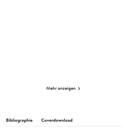
Kristin Funk
Groh Verlag
100 Dinge, die jedes Paar
Taschenkalender A6 2027:
einmal tu ...
Vogel und ...
Gebundene Ausgabe
Taschenkalender
10,00
€
*
14,99
€
*
Merken
Merken
Mehr anzeigen
Bibliographie
Coverdownload