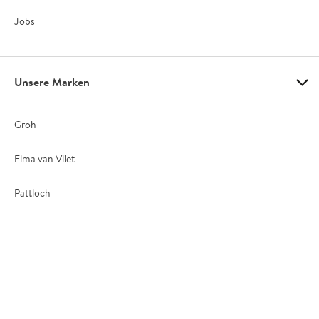
Jobs
Unsere Marken
Groh
Elma van Vliet
Pattloch
Kostenloser Versand
Schnelle Lieferung
Sofort-Download
von E-Books