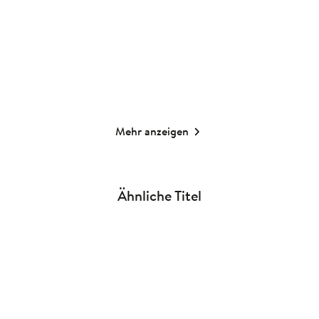
Taschenbuch
Taschenbuch
10,00
€
*
10,00
€
*
Merken
Merken
Mehr anzeigen
Ähnliche Titel
NEU
NEU