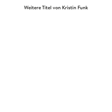
Weitere Titel von Kristin Funk
Kristin Funk
Kristin Funk
Freundinnen-Foto-
Impulskarten: Less stress –
Challenge
50 Impu ...
Spiel
Taschenbuch