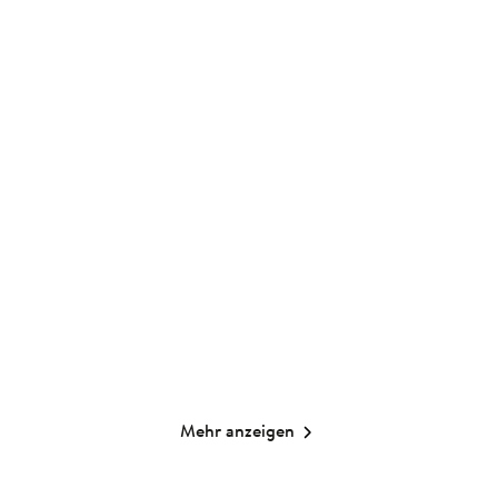
Kristin Funk
Katharina Hargutt
Orakelkarten: Die
Orakelkarten: Erdenkind
verborgene Kraft ...
Taschenbuch
Taschenbuch
15,00
€
*
16,00
€
*
Merken
Merken
Mehr anzeigen