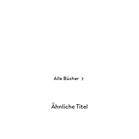
University of the
Enchanted
Gebundene Ausgabe
16,00
€
*
Merken
Alle Bücher
Ähnliche Titel
NEU
NEU