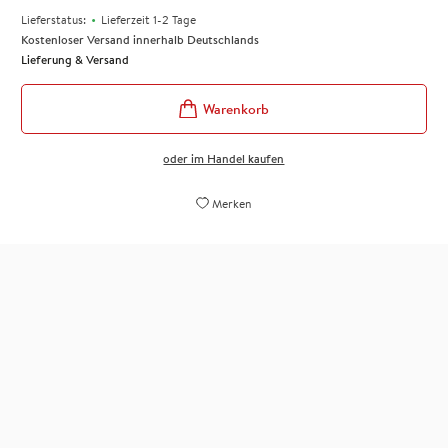
•
Lieferstatus:
Lieferzeit 1-2 Tage
Kostenloser Versand innerhalb Deutschlands
Lieferung & Versand
oder im Handel kaufen
Merken
"Das Buch verbindet winterliche Romantik mit
psychologischer Tiefe und ist ein perfekter
Begleiter für die Adventszeit. Sehr
empfehlenswert."
Jürg Kaiser,
Buechegge, 01. September 2025