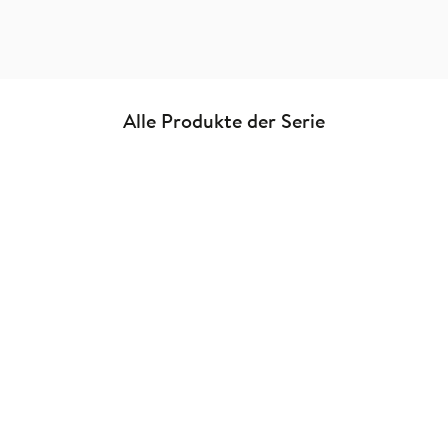
Alle Produkte der Serie
Sarah Saxx
Lea Kaib
Herzklopfen im
My Frozen Memories
Handgepäck
Adventskalender
Gebundene Ausgabe