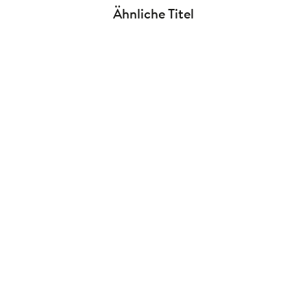
Ähnliche Titel
NEU
NEU
Groh Verlag
Groh Verlag
Taschenkalender A6 2027:
Taschenkalender A6 2027:
Vogel und ...
Blütenmoti ...