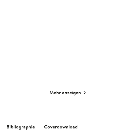
Groh Verlag
Groh Verlag
Taschenkalender A5 2027:
Taschenkalender A6 2027:
A Year ful ...
Blütenmoti ...
Taschenkalender
Taschenkalender
18,99
€
*
14,99
€
*
Merken
Merken
Mehr anzeigen
Bibliographie
Coverdownload