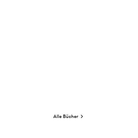
Lea Merz
Eine Box voll Liebe
Karten
10,00
€
*
Merken
Alle Bücher