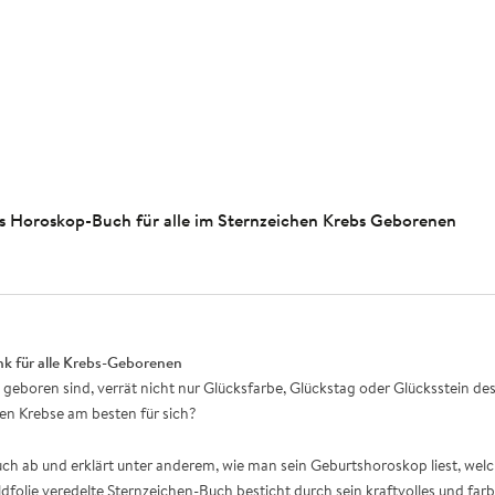
les Horoskop-Buch für alle im Sternzeichen Krebs Geborenen
nk für alle Krebs-Geborenen
i geboren sind, verrät nicht nur Glücksfarbe, Glückstag oder Glücksstein d
en Krebse am besten für sich?
h ab und erklärt unter anderem, wie man sein Geburtshoroskop liest, welch
dfolie veredelte Sternzeichen-Buch besticht durch sein kraftvolles und fa