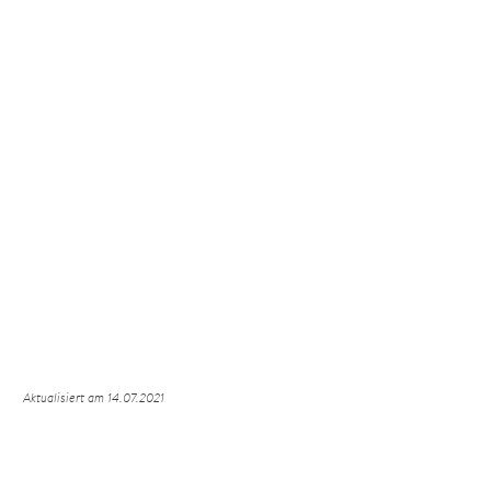
JPG-Download
JPG-Download
JPG-Do
Aktualisiert am 14.07.2021