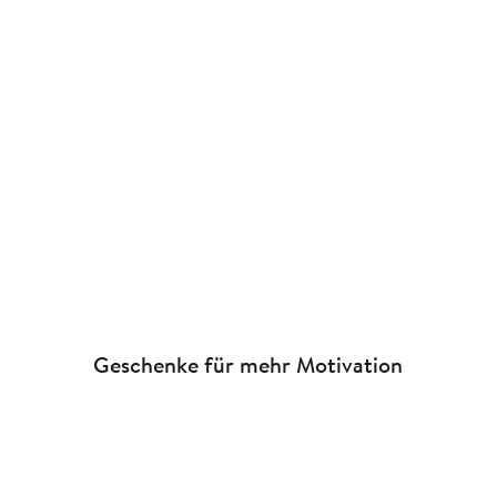
JPG-Download
JPG-Download
JPG-Do
Geschenke für mehr Motivation
NEU